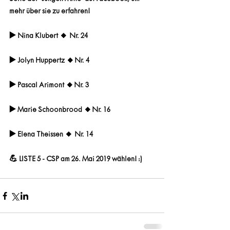
mehr über sie zu erfahren!
▶️ Nina Klubert 🔸 Nr. 24
▶️ Jolyn Huppertz 🔸Nr. 4
▶️ Pascal Arimont 🔸Nr. 3
▶️ Marie Schoonbrood 🔸Nr. 16
▶️ Elena Theissen 🔸 Nr. 14
💪 LISTE 5 - CSP am 26. Mai 2019 wählen! :)