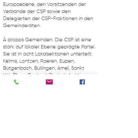
Europaebene, den Vorsitzenden der
Verbände der CSP sowie den
Delegierten der CSP-Fraktionen in den
Gemeinderäten.
À propos Gemeinden. Die CSP ist eine
stark auf lokaler Ebene geprägte Partei.
Sie ist in acht Lokalsektionen unterteilt:
Kelmis, Lontzen, Raeren, Eupen,
Bütgenbach, Büllingen, Amel, Sankt
Vith/Burg-Reuland. Die Lokalsektionen
sind verantwortlich für die Initiativen der
Partei auf lokaler Ebene, die Betreuung
der kommunalen Politik und die
Koordination der lokalen Gruppen und
Mandatsträger. Die
Generalversammlung der Lokalebene
besteht aus allen Mitgliedern der
Lokalsektion sowie interessierten