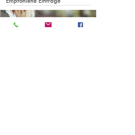
Empfohlene Einträge
Steffi Pauels: “Schutz vor Mobbing
und Manipulation im Netz – auch in
der DG!”
© 2024 CSP Ostbelgien
Impressum