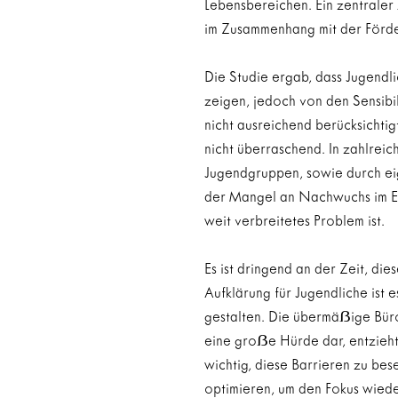
Lebensbereichen. Ein zentraler
im Zusammenhang mit der Förde
Die Studie ergab, dass Jugendl
zeigen, jedoch von den Sensibi
nicht ausreichend berücksichtig
nicht überraschend. In zahlrei
Jugendgruppen, sowie durch ei
der Mangel an Nachwuchs im Eh
weit verbreitetes Problem ist.
Es ist dringend an der Zeit, d
Aufklärung für Jugendliche ist 
gestalten. Die übermä
ẞ
ige Bür
eine gro
ẞ
e Hürde dar, entzieht
wichtig, diese Barrieren zu be
optimieren, um den Fokus wiede