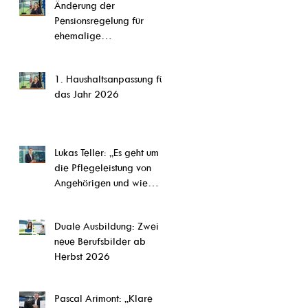
Änderung der
CETA,“ so Steffi Pauels
Pensionsregelung für
ehemalige
Parlamentsmitglieder
1. Haushaltsanpassung für
das Jahr 2026
Lukas Teller: „Es geht um
die Pflegeleistung von
Angehörigen und wie
diese Arbeit abgesichert
werden kann.“
Duale Ausbildung: Zwei
neue Berufsbilder ab
Herbst 2026
Pascal Arimont: „Klare