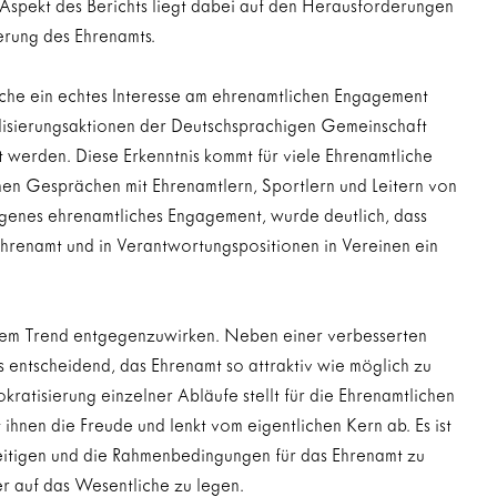
 Aspekt des Berichts liegt dabei auf den Herausforderungen 
rung des Ehrenamts.
iche ein echtes Interesse am ehrenamtlichen Engagement 
lisierungsaktionen der Deutschsprachigen Gemeinschaft 
t werden. Diese Erkenntnis kommt für viele Ehrenamtliche 
chen Gesprächen mit Ehrenamtlern, Sportlern und Leitern von 
genes ehrenamtliches Engagement, wurde deutlich, dass 
renamt und in Verantwortungspositionen in Vereinen ein 
iesem Trend entgegenzuwirken. Neben einer verbesserten 
es entscheidend, das Ehrenamt so attraktiv wie möglich zu 
okratisierung einzelner Abläufe stellt für die Ehrenamtlichen 
 ihnen die Freude und lenkt vom eigentlichen Kern ab. Es ist 
seitigen und die Rahmenbedingungen für das Ehrenamt zu 
r auf das Wesentliche zu legen.