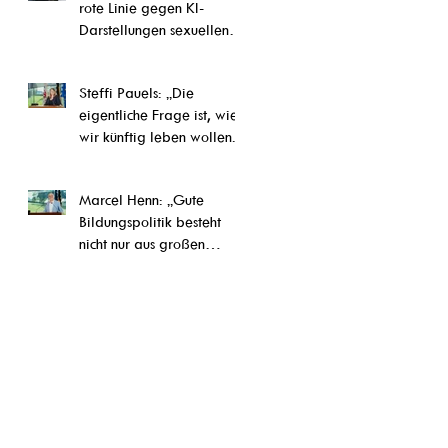
rote Linie gegen KI-
Darstellungen sexuellen
Kindesmissbrauchs“
Steffi Pauels: „Die
eigentliche Frage ist, wie
wir künftig leben wollen.“
Marcel Henn: „Gute
Bildungspolitik besteht
nicht nur aus großen
Reformen, sondern auch
aus vielen konkreten
Verbesserungen im Alltag
unserer Schulen und
Ausbildungseinrichtungen“