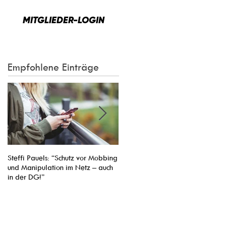
MITGLIEDER-LOGIN
Empfohlene Einträge
Steffi Pauels: “Schutz vor Mobbing
Entsendung von Arbeitnehmern ins
und Manipulation im Netz – auch
Nachbarland vereinfachen: Pasca
in der DG!”
Arimont Verhandlungsführer der
EVP-Fraktion