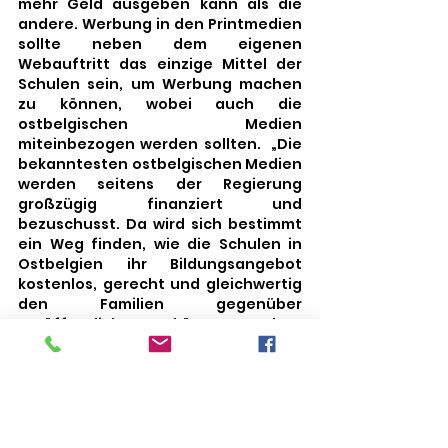
mehr Geld ausgeben kann als die 
andere. Werbung in den Printmedien 
sollte neben dem eigenen 
Webauftritt das einzige Mittel der 
Schulen sein, um Werbung machen 
zu können, wobei auch die 
ostbelgischen Medien 
miteinbezogen werden sollten.  „Die 
bekanntesten ostbelgischen Medien 
werden seitens der Regierung 
großzügig finanziert und 
bezuschusst. Da wird sich bestimmt 
ein Weg finden, wie die Schulen in 
Ostbelgien ihr Bildungsangebot 
kostenlos, gerecht und gleichwertig 
den Familien gegenüber 
veröffentlichen können ohne 
unnötig Steuergelder zu 
verschwenden, die eigentlich für die 
SchülerInnen gedacht sind.“      