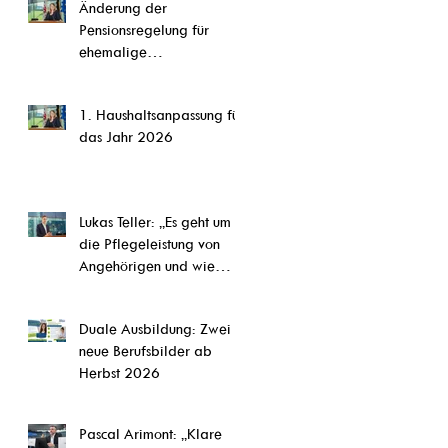
Änderung der
CETA,“ so Steffi Pauels
Pensionsregelung für
ehemalige
Parlamentsmitglieder
1. Haushaltsanpassung für
das Jahr 2026
Lukas Teller: „Es geht um
die Pflegeleistung von
Angehörigen und wie
diese Arbeit abgesichert
werden kann.“
Duale Ausbildung: Zwei
neue Berufsbilder ab
Herbst 2026
Pascal Arimont: „Klare