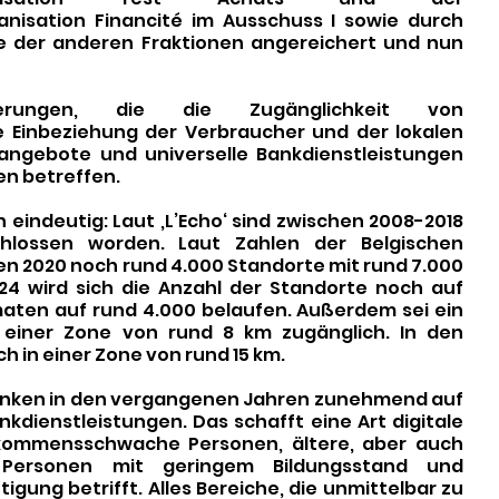
nisation Financité im Ausschuss I sowie durch 
 der anderen Fraktionen angereichert und nun 
erungen, die die Zugänglichkeit von 
e Einbeziehung der Verbraucher und der lokalen 
angebote und universelle Bankdienstleistungen 
n betreffen. 
 eindeutig: Laut ‚L’Echo‘ sind zwischen 2008-2018 
chlossen worden. Laut Zahlen der Belgischen 
en 2020 noch rund 4.000 Standorte mit rund 7.000 
4 wird sich die Anzahl der Standorte noch auf 
aten auf rund 4.000 belaufen. Außerdem sei ein 
einer Zone von rund 8 km zugänglich. In den 
 in einer Zone von rund 15 km. 
anken in den vergangenen Jahren zunehmend auf 
nkdienstleistungen. Das schafft eine Art digitale 
nkommensschwache Personen, ältere, aber auch 
 Personen mit geringem Bildungsstand und 
gung betrifft. Alles Bereiche, die unmittelbar zu 