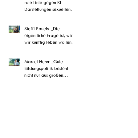
rote Linie gegen KI-
Darstellungen sexuellen
Kindesmissbrauchs“
Steffi Pauels: „Die
eigentliche Frage ist, wie
wir künftig leben wollen.“
Marcel Henn: „Gute
Bildungspolitik besteht
nicht nur aus großen
Reformen, sondern auch
aus vielen konkreten
Verbesserungen im Alltag
unserer Schulen und
Ausbildungseinrichtungen“