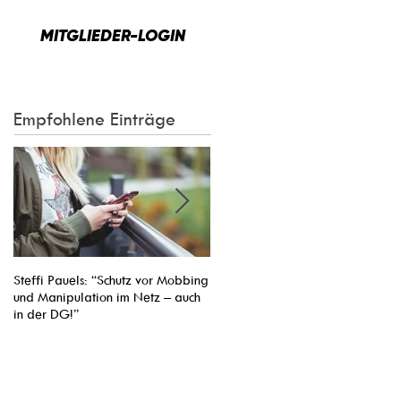
MITGLIEDER-LOGIN
Empfohlene Einträge
Steffi Pauels: “Schutz vor Mobbing
Entsendung von Arbeitnehmern ins
und Manipulation im Netz – auch
Nachbarland vereinfachen: Pasca
in der DG!”
Arimont Verhandlungsführer der
EVP-Fraktion