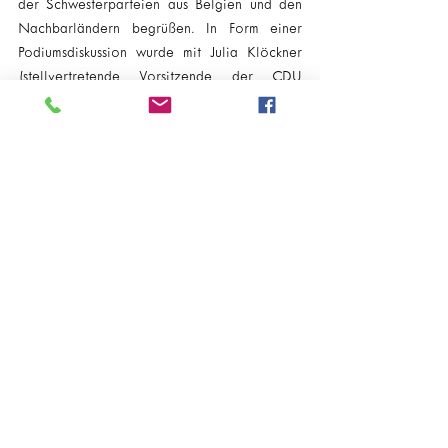
der Schwesterparteien aus Belgien und den 
Nachbarländern begrüßen. In Form einer 
Podiumsdiskussion wurde mit Julia Klöckner 
(stellvertretende Vorsitzende der CDU 
Deutschlands und designierte 
Landwirtschaftsministerin im Bund), Claude 
Wiseler (Spitzenkandidat der Luxemburger 
CSV bei den Nationalwahlen und 
Fraktionsvorsitzender der CSV in der 
Luxemburger Kammer), Ivo Belet (EU-
Abgeordneter und Vorstandsmitglied der 
flämischen CD&V) sowie Hamza Fassi-Fihri 
(Vize-Präsident der wallonischen cdH) über 
die grenzüberschreitende Zusammenarbeit 
der C-Parteien ausgetauscht.
Tags:
Parteitag
Eupen
Mitglieder
Senator
Parlamentspräsident