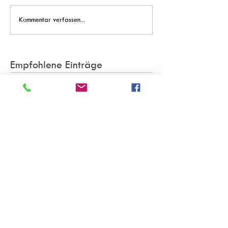
Kommentar verfassen...
Empfohlene Einträge
Steffi Pauels: “Schutz vor Mobbing
und Manipulation im Netz – auch in
der DG!”