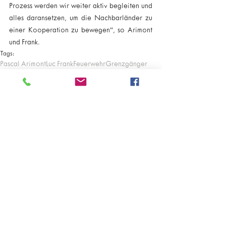
Prozess werden wir weiter aktiv begleiten und 
alles daransetzen, um die Nachbarländer zu 
einer Kooperation zu bewegen“, so Arimont 
und Frank.
Tags:
Pascal Arimont
Luc Frank
Feuerwehr
Grenzgänger
Kommentare
Kommentar verfassen...