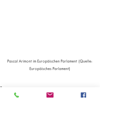
Pascal Arimont im Europäischen Parlament (Quelle: 
Europäisches Parlament)
Tags:
Pascal Arimont
KI
Deepfakes
Künstliche Intelligenz
sexueller Missbrauch