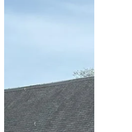
Lüttich gegeben. Die CSP
Ostbelgien setzt sich für eine
grundlegende Reform ein: Die
Abschaffung der Institution Provinz
und insbesondere des
Provinzialrates. Unter dem Motto
Provinz abschaffen, aber den Sitz
nutzen, führt die CSP ihren
Wahlkampf. Eine Übertragung der
Provinzzuständigkeiten würde zu
einer spürbaren
Verwaltungsvereinfachung führen
und mit Blick auf unsere