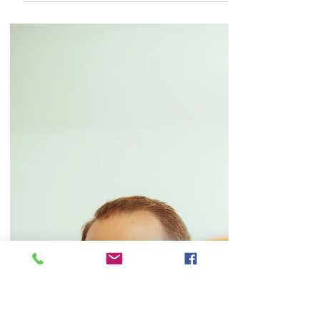
Pauels (CSP) fordert
Klarheit zur Erfassung
und Vergütung von
Überstunden
ZKB-Reform: Neuerungen bei der
Wochenarbeitszeit Ostbelgien – 21.
Mai 2024. Die CSP-Abgeordnete
Steffi Pauels hat eine schriftliche
Frage...