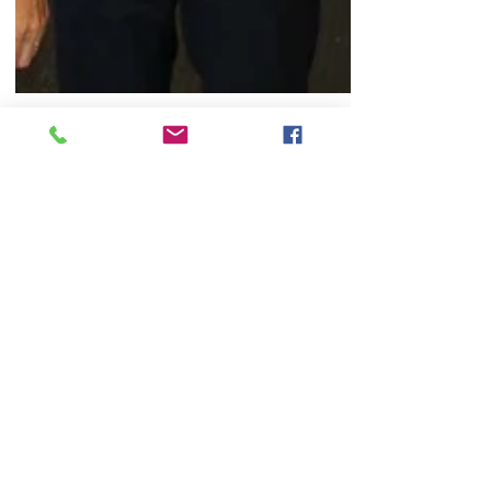
CSP-Delegation bei
Arbeitsgespräch mit
Annegret Kramp-
Karrenbauer
Eupen, 02.08.2017.