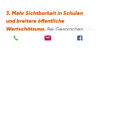
3. Mehr Sichtbarkeit in Schulen
und breitere öffentliche
Wertschätzung.
Bei Gesprächen
mit Handwerkern, Bäckern, Metzgern
und Selbständigen wird häufig
betont, dass der Sektor in den
Köpfen junger Menschen als
unattraktiv gilt. Es liegt in der
Verantwortung der Politik, nicht nur
die Attraktivität des Ha
ndwerks zu
steigern, sondern den gesamten
Sektor zu vermarkten. Diese Aufgabe
darf nicht ausschließlich den bereits
belasteten Betrieben überlassen
werden. Die CSP ist der Auffassung,