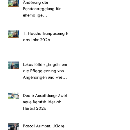
Änderung der
CETA,“ so Steffi Pauels
Pensionsregelung für
ehemalige
Parlamentsmitglieder
1. Haushaltsanpassung für
das Jahr 2026
Lukas Teller: „Es geht um
die Pflegeleistung von
Angehörigen und wie
diese Arbeit abgesichert
werden kann.“
Duale Ausbildung: Zwei
neue Berufsbilder ab
Herbst 2026
Pascal Arimont: „Klare