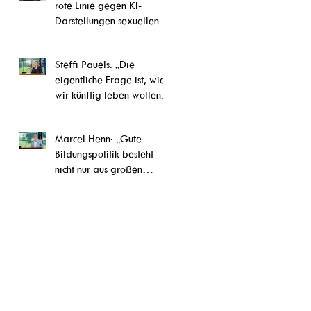
rote Linie gegen KI-
Darstellungen sexuellen
Kindesmissbrauchs“
Steffi Pauels: „Die
eigentliche Frage ist, wie
wir künftig leben wollen.“
Marcel Henn: „Gute
Bildungspolitik besteht
nicht nur aus großen
Reformen, sondern auch
aus vielen konkreten
Verbesserungen im Alltag
unserer Schulen und
Ausbildungseinrichtungen“