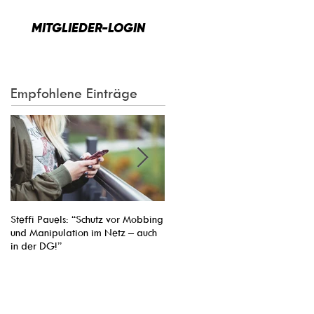
MITGLIEDER-LOGIN
Empfohlene Einträge
Steffi Pauels: “Schutz vor Mobbing
Entsendung von Arbeitnehmern ins
und Manipulation im Netz – auch
Nachbarland vereinfachen: Pasca
in der DG!”
Arimont Verhandlungsführer der
EVP-Fraktion