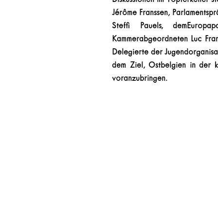
Jérôme Franssen, Parlamentsprä
Steffi Pauels, demEuropa
Kammerabgeordneten Luc Frank
Delegierte der Jugendorganisat
dem Ziel, Ostbelgien in der 
voranzubringen.