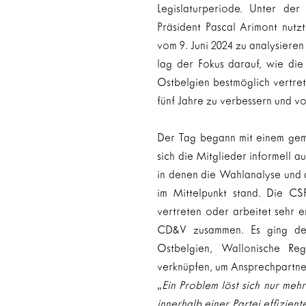
Legislaturperiode. Unter der
Präsident Pascal Arimont nutz
vom 9. Juni 2024 zu analysieren
lag der Fokus darauf, wie die
Ostbelgien bestmöglich vertr
fünf Jahre zu verbessern und v
Der Tag begann mit einem gem
sich die Mitglieder informell a
in denen die Wahlanalyse und d
im Mittelpunkt stand. Die CS
vertreten oder arbeitet sehr e
CD&V zusammen. Es ging dem
Ostbelgien, Wallonische Reg
verknüpfen, um Ansprechpartner
„
Ein Problem löst sich nur mehr
innerhalb einer Partei effizien