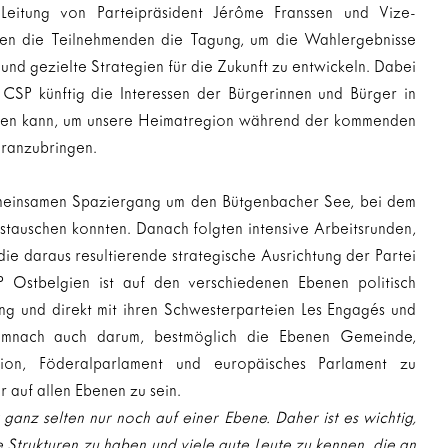
 Leitung von Parteipräsident Jérôme Franssen und Vize-
ten die Teilnehmenden die Tagung, um die Wahlergebnisse 
 und gezielte Strategien für die Zukunft zu entwickeln. Dabei 
 CSP künftig die Interessen der Bürgerinnen und Bürger in 
eten kann, um unsere Heimatregion während der kommenden 
oranzubringen.
einsamen Spaziergang um den Bütgenbacher See, bei dem 
ustauschen konnten. Danach folgten intensive Arbeitsrunden, 
ie daraus resultierende strategische Ausrichtung der Partei 
P Ostbelgien ist auf den verschiedenen Ebenen politisch 
ng und direkt mit ihren Schwesterparteien Les Engagés und 
nach auch darum, bestmöglich die Ebenen Gemeinde, 
ion, Föderalparlament und europäisches Parlament zu 
 auf allen Ebenen zu sein.
 ganz selten nur noch auf einer Ebene. Daher ist es wichtig, 
te Strukturen zu haben und viele gute Leute zu kennen, die an 