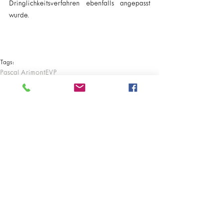
Dringlichkeitsverfahren ebenfalls angepasst 
wurde.
Tags:
Pascal Arimont
EVP
Kommentare
Kommentar verfassen...