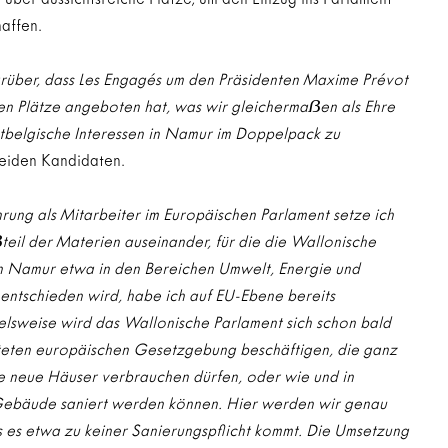
affen.
arüber, dass Les Engagés um den Präsidenten Maxime Prévot 
en Plätze angeboten hat, was wir 
gleichermaẞen
 als Ehre 
stbelgische Interessen in Namur im Doppelpack zu 
beiden Kandidaten.
hrung als Mitarbeiter im Europäischen Parlament setze ich 
ẞ
teil der Materien auseinander, für die die Wallonische 
 in Namur etwa in den Bereichen Umwelt, Energie und 
 entschieden wird, habe ich auf EU-Ebene bereits 
ielsweise wird das Wallonische Parlament sich schon bald 
iteten europäischen Gesetzgebung beschäftigen, die ganz 
ie neue Häuser verbrauchen dürfen, oder wie und in 
bäude saniert werden können. Hier werden wir genau 
 es etwa zu keiner Sanierungspflicht kommt. Die Umsetzung 