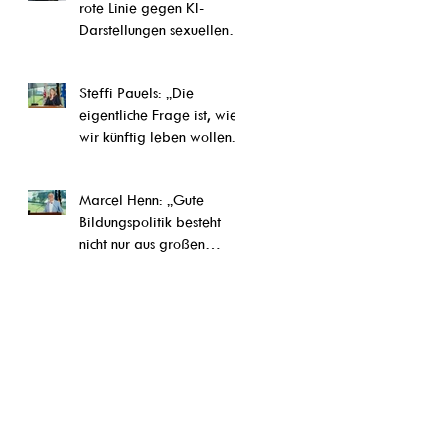
rote Linie gegen KI-
Darstellungen sexuellen
Kindesmissbrauchs“
Steffi Pauels: „Die
eigentliche Frage ist, wie
wir künftig leben wollen.“
Marcel Henn: „Gute
Bildungspolitik besteht
nicht nur aus großen
Reformen, sondern auch
aus vielen konkreten
Verbesserungen im Alltag
unserer Schulen und
Ausbildungseinrichtungen“