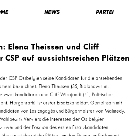
OME
NEWS
PARTEI
: Elena Theissen und Cliff
r CSP auf aussichtsreichen Plätzen
der CSP Ostbelgien seine Kandidaten für die anstehenden 
ent bezeichnet. Elena Theissen (35, Biolandwirtin, 
z zwei kandidieren und Cliff Wirajendi (41, Politischer 
ent, Hergenrath) ist erster Ersatzkandidat. Gemeinsam mit 
kandidaten von Les Engagés und Bürgermeister von Malmedy, 
ahlbezirk Verviers die Interessen der Ostbelgier 
tz zwei und der Position des ersten Ersatzkandidaten 
über aussichtsreiche Plätze, um den Einzug ins Parlament 