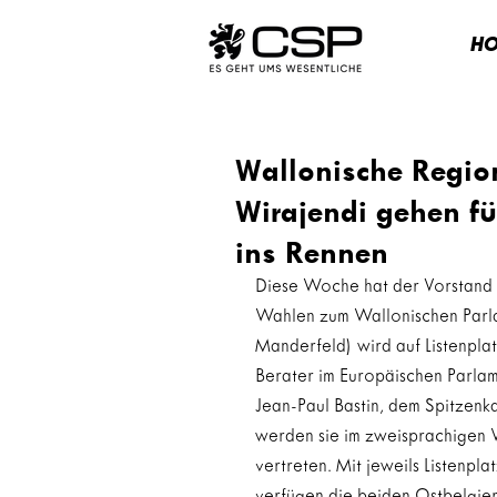
H
Wallonische Region
Wirajendi gehen fü
ins Rennen
Diese Woche hat der Vorstand 
Wahlen zum Wallonischen Parlam
Manderfeld) wird auf Listenplat
Berater im Europäischen Parlam
Jean-Paul Bastin, dem Spitzen
werden sie im zweisprachigen W
vertreten. Mit jeweils Listenpla
verfügen die beiden Ostbelgier 