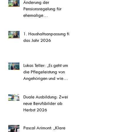
Änderung der
CETA,“ so Steffi Pauels
Pensionsregelung für
ehemalige
Parlamentsmitglieder
1. Haushaltsanpassung für
das Jahr 2026
Lukas Teller: „Es geht um
die Pflegeleistung von
Angehörigen und wie
diese Arbeit abgesichert
werden kann.“
Duale Ausbildung: Zwei
neue Berufsbilder ab
Herbst 2026
Pascal Arimont: „Klare