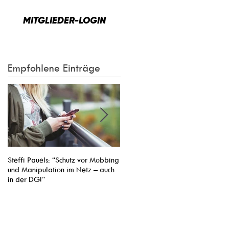
MITGLIEDER-LOGIN
Empfohlene Einträge
Steffi Pauels: “Schutz vor Mobbing
Entsendung von Arbeitnehmern ins
und Manipulation im Netz – auch
Nachbarland vereinfachen: Pasca
in der DG!”
Arimont Verhandlungsführer der
EVP-Fraktion