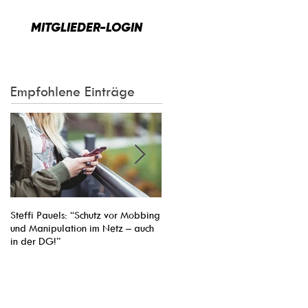
MITGLIEDER-LOGIN
Empfohlene Einträge
Steffi Pauels: “Schutz vor Mobbing
Entsendung von Arbeitnehmern ins
und Manipulation im Netz – auch
Nachbarland vereinfachen: Pasca
in der DG!”
Arimont Verhandlungsführer der
EVP-Fraktion