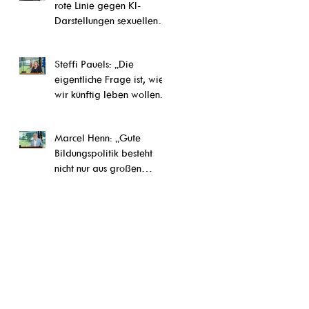
rote Linie gegen KI-
Darstellungen sexuellen
Kindesmissbrauchs“
Steffi Pauels: „Die
eigentliche Frage ist, wie
wir künftig leben wollen.“
Marcel Henn: „Gute
Bildungspolitik besteht
nicht nur aus großen
Reformen, sondern auch
aus vielen konkreten
Verbesserungen im Alltag
unserer Schulen und
Ausbildungseinrichtungen“