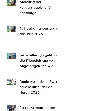
Änderung der
CETA,“ so Steffi Pauels
Pensionsregelung für
ehemalige
Parlamentsmitglieder
1. Haushaltsanpassung für
das Jahr 2026
Lukas Teller: „Es geht um
die Pflegeleistung von
Angehörigen und wie
diese Arbeit abgesichert
werden kann.“
Duale Ausbildung: Zwei
neue Berufsbilder ab
Herbst 2026
Pascal Arimont: „Klare