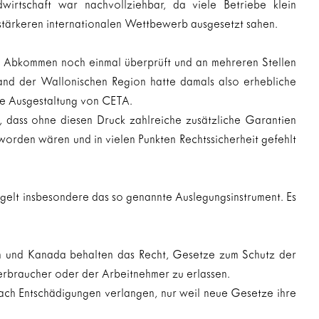
rtschaft war nachvollziehbar, da viele Betriebe klein 
m stärkeren internationalen Wettbewerb ausgesetzt sahen.
as Abkommen noch einmal überprüft und an mehreren Stellen 
and der Wallonischen Region hatte damals also erhebliche 
ge Ausgestaltung von CETA.
dass ohne diesen Druck zahlreiche zusätzliche Garantien 
orden wären und in vielen Punkten Rechtssicherheit gefehlt 
gelt insbesondere das so genannte Auslegungsinstrument. Es 
en und Kanada behalten das Recht, Gesetze zum Schutz der 
erbraucher oder der Arbeitnehmer zu erlassen.
ach Entschädigungen verlangen, nur weil neue Gesetze ihre 