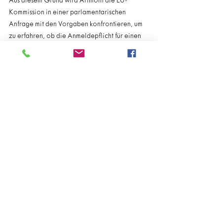
Aus diesem Grund wird Arimont die EU-
Kommission in einer parlamentarischen 
Anfrage mit den Vorgaben konfrontieren, um 
zu erfahren, ob die Anmeldepflicht für einen 
kurzen Auslandsaufenthalt mit EU-Recht 
vereinbar ist. In Absprache mit dem EU-
Abgeordneten werden die PDG-
Abgeordneten Robert Nelles, Sandra 
Houben-Meessen und Jolyn Huppertz 
ebenfalls eine Resolution im Parlament der 
DG einreichen, um ein Zeichen gegen die 
Kontrollen und Vorgaben zu setzen: „Wir 
haben es hier mit einer für unser gesamtes 
Grenzgebiet problematischen Situation zu 
tun, gegen die wir auch als Deutschsprachige 
Gemeinschaft parteiübergreifend vorgehen 
sollten“, so Huppertz, Houben-Meessen und 
Nelles.