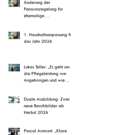
Änderung der
CETA,“ so Steffi Pauels
Pensionsregelung für
ehemalige
Parlamentsmitglieder
1. Haushaltsanpassung für
das Jahr 2026
Lukas Teller: „Es geht um
die Pflegeleistung von
Angehörigen und wie
diese Arbeit abgesichert
werden kann.“
Duale Ausbildung: Zwei
neue Berufsbilder ab
Herbst 2026
Pascal Arimont: „Klare