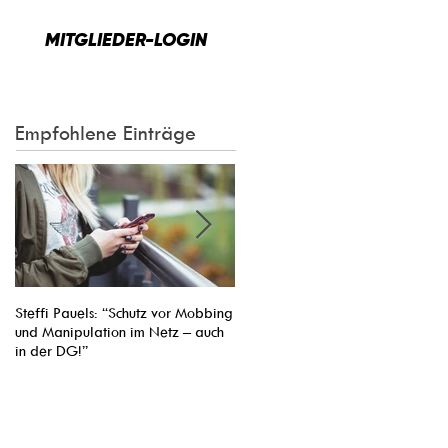
MITGLIEDER-LOGIN
Empfohlene Einträge
Steffi Pauels: “Schutz vor Mobbing
Entsendung von Arbeitnehmern ins
und Manipulation im Netz – auch
Nachbarland vereinfachen: Pasca
in der DG!”
Arimont Verhandlungsführer der
EVP-Fraktion