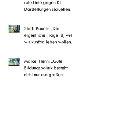
rote Linie gegen KI-
Darstellungen sexuellen
Kindesmissbrauchs“
Steffi Pauels: „Die
eigentliche Frage ist, wie
wir künftig leben wollen.“
Marcel Henn: „Gute
Bildungspolitik besteht
nicht nur aus großen
Reformen, sondern auch
aus vielen konkreten
Verbesserungen im Alltag
unserer Schulen und
Ausbildungseinrichtungen“